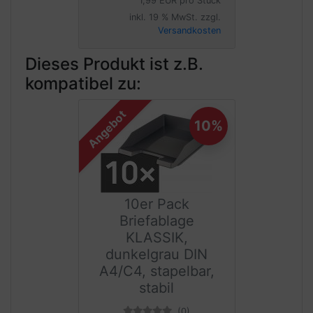
1,99 EUR pro Stück
inkl. 19 % MwSt. zzgl.
Versandkosten
Dieses Produkt ist z.B.
kompatibel zu:
Angebot
10%
10er Pack
Briefablage
KLASSIK,
dunkelgrau DIN
A4/C4, stapelbar,
stabil
(0)