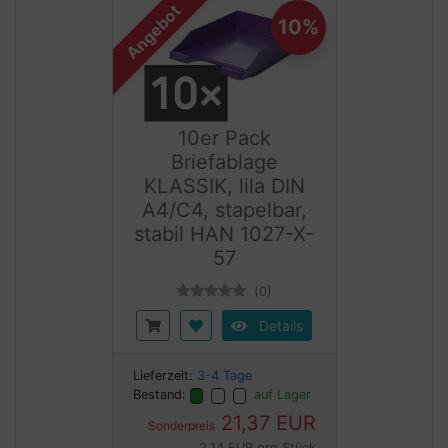
Angebot
10%
10er Pack
Briefablage
KLASSIK, lila DIN
A4/C4, stapelbar,
stabil HAN 1027-X-
57
(0)
Details
Lieferzeit:
3-4 Tage
Bestand:
auf Lager
21,37 EUR
Sonderpreis
2,14 EUR pro Stück