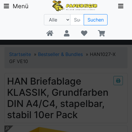
Menü
Suchen
Beratung +49 30 1300 6481
Startseite
»
Bestseller & Bundles
»
HAN1027-X
GF VE10
HAN Briefablage
KLASSIK, Grundfarben
DIN A4/C4, stapelbar,
stabil 10er Pack