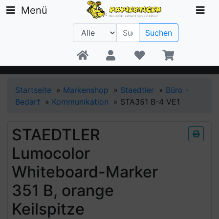
Menü
Suchen
Beratung +49 30 1300 6481
Startseite
»
Markenshop
»
Staedtler
»
Büro -
Bedarf
»
Kommunikation
»
STA351 B-4 VE1
STAEDTLER
Lumocolor
Whiteboard-Marker
351 B, orange
Keilspitze