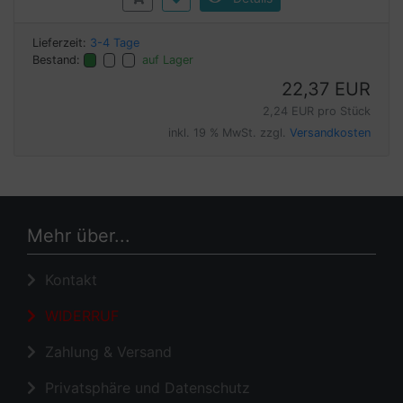
Lieferzeit:
3-4 Tage
Bestand:
auf Lager
22,37 EUR
2,24 EUR pro Stück
inkl. 19 % MwSt. zzgl.
Versandkosten
Mehr über...
Kontakt
WIDERRUF
Zahlung & Versand
Privatsphäre und Datenschutz
Unsere AGB