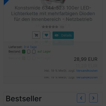
Konstsmide 6344-523 100er LED-
Lichterkette mit mehrfarbigen Dioden
für den Innenbereich - Netzbetrieb
(0)
Details
Lieferzeit:
3-4 Tage
Bestand:
auf Lager
28,99 EUR
inkl. 19 % MwSt. zzgl.
Versandkosten
Zurü
W
Bestseller