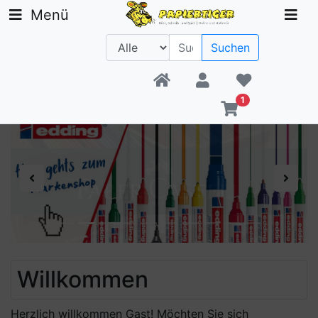
Menü
Suchen
Beratung +49 30 1300 6481
1
Previous
Next
Willkommen
Herzlich willkommen
Gast!
Möchten Sie sich