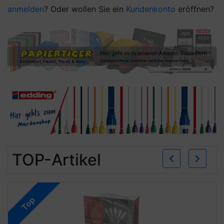
anmelden
? Oder wollen Sie ein
Kundenkonto
eröffnen?
Zurü
W
TOP-Artikel
Top