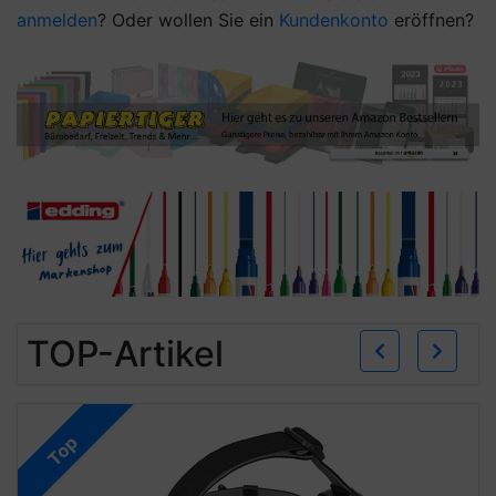
anmelden
? Oder wollen Sie ein
Kundenkonto
eröffnen?
Zurü
W
TOP-Artikel
Top