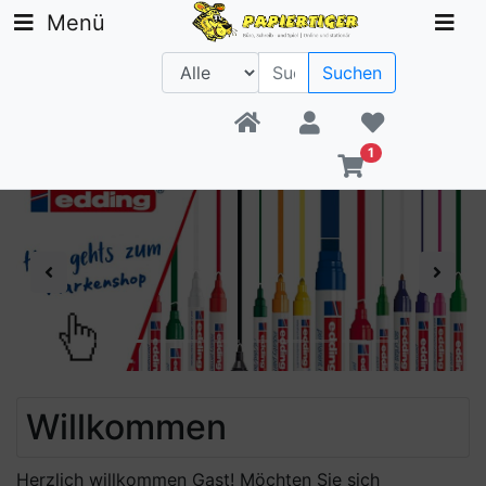
Menü
Suchen
Beratung +49 30 1300 6481
1
Previous
Next
Willkommen
Herzlich willkommen
Gast!
Möchten Sie sich