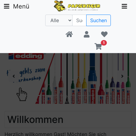
Menü
Suchen
Beratung +49 30 1300 6481
1
Previous
Next
Willkommen
Herzlich willkommen
Gast!
Möchten Sie sich