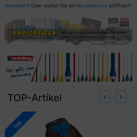
anmelden
? Oder wollen Sie ein
Kundenkonto
eröffnen?
Zurü
W
TOP-Artikel
Top