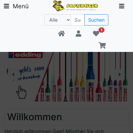
Menü
Suchen
1
Beratung +49 30 1300 6481
Previous
Next
Willkommen
Herzlich willkommen
Gast!
Möchten Sie sich