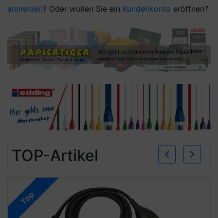
anmelden
? Oder wollen Sie ein
Kundenkonto
eröffnen?
Zurü
W
TOP-Artikel
Top