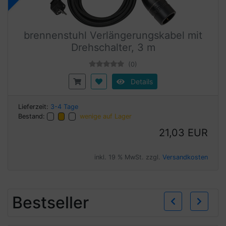
brennenstuhl Verlängerungskabel mit
Drehschalter, 3 m
(0)
Details
Lieferzeit:
3-4 Tage
Bestand:
wenige auf Lager
21,03 EUR
inkl. 19 % MwSt. zzgl.
Versandkosten
Zurü
W
Bestseller