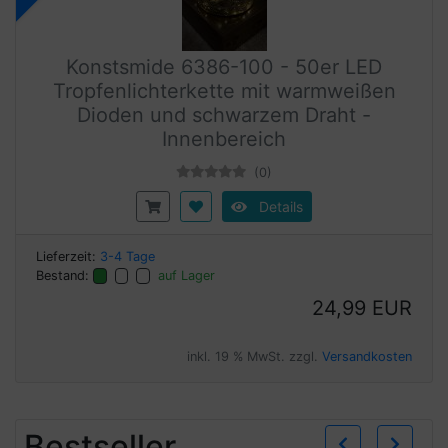
Konstsmide 6386-100 - 50er LED
Tropfenlichterkette mit warmweißen
Dioden und schwarzem Draht -
Innenbereich
(0)
Details
Lieferzeit:
3-4 Tage
Bestand:
auf Lager
24,99 EUR
inkl. 19 % MwSt. zzgl.
Versandkosten
Zurü
W
Bestseller