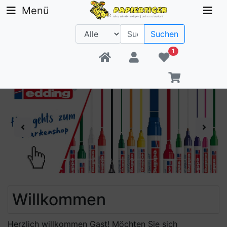
Menü
Suchen
1
Beratung +49 30 1300 6481
Previous
Next
Willkommen
Herzlich willkommen
Gast!
Möchten Sie sich