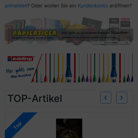
anmelden
? Oder wollen Sie ein
Kundenkonto
eröffnen?
Zurü
W
TOP-Artikel
Top