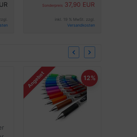
EUR
37,90 EUR
Sonderpreis
zzgl.
inkl. 19 % MwSt. zzgl.
sten
Versandkosten
Zurück
Weiter
Angebot
12%
er
er