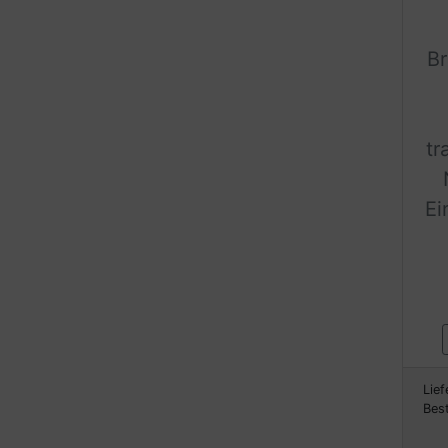
B
tr
Ei
Lief
Bes