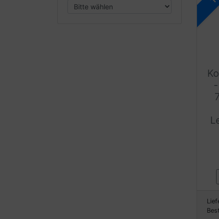
Ko
-
L
Lief
Bes