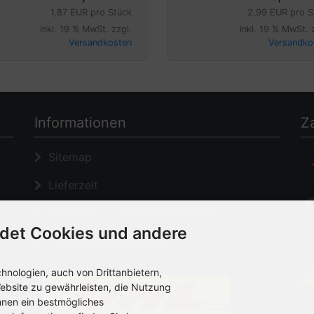
1,87 EUR pro Stück
2,99 EUR pro S
inkl. 19 % MwSt. zzgl.
inkl. 19 % MwSt. 
Versandkosten
Versandko
Informationen
Z
Sitemap
Lieferzeit
Hinweise zur Batterieentsorgung
det Cookies und andere
Changlelog zum Shop
nologien, auch von Drittanbietern,
ebsite zu gewährleisten, die Nutzung
hnen ein bestmögliches