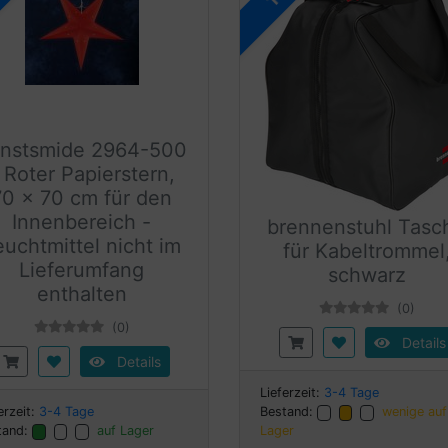
nstsmide 2964-500
 Roter Papierstern,
70 x 70 cm für den
Innenbereich -
brennenstuhl Tasc
euchtmittel nicht im
für Kabeltrommel
Lieferumfang
schwarz
enthalten
(0)
(0)
Details
Details
Lieferzeit:
3-4 Tage
erzeit:
3-4 Tage
Bestand:
wenige auf
tand:
auf Lager
Lager