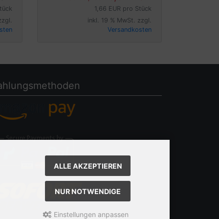
tück
1,66 EUR pro Stück
zzgl.
inkl. 19 % MwSt. zzgl.
sten
Versandkosten
ahlungsmethoden
ALLE AKZEPTIEREN
NUR NOTWENDIGE
Einstellungen anpassen