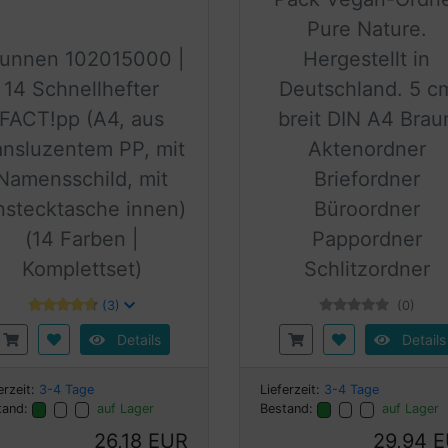
Pure Nature.
runnen 102015000 |
Hergestellt in
14 Schnellhefter
Deutschland. 5 c
FACT!pp (A4, aus
breit DIN A4 Brau
ansluzentem PP, mit
Aktenordner
Namensschild, mit
Briefordner
nstecktasche innen)
Büroordner
(14 Farben |
Pappordner
Komplettset)
Schlitzordner
(3)
(0)
Details
Details
erzeit:
3-4 Tage
Lieferzeit:
3-4 Tage
tand:
auf Lager
Bestand:
auf Lager
26,18 EUR
29,94 