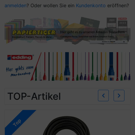
anmelden
? Oder wollen Sie ein
Kundenkonto
eröffnen?
Zurü
W
TOP-Artikel
Top