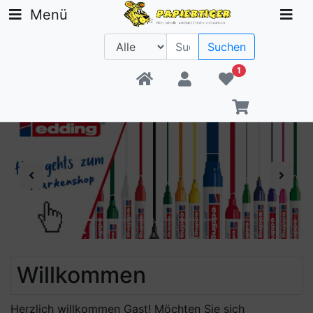
Menü
Suchen
1
Beratung +49 30 1300 6481
Previous
Next
Willkommen
Herzlich willkommen
Gast!
Möchten Sie sich