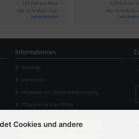
1,87 EUR pro Stück
2,99 EUR pro S
inkl. 19 % MwSt. zzgl.
inkl. 19 % MwSt. 
Versandkosten
Versandko
Informationen
Z
Sitemap
Lieferzeit
Hinweise zur Batterieentsorgung
Changlelog zum Shop
det Cookies und andere