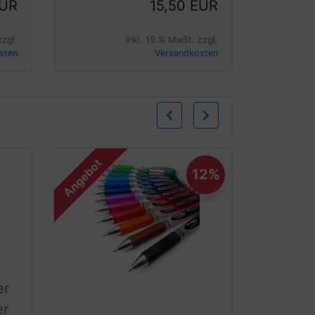
EUR
15,50 EUR
zzgl.
inkl. 19 % MwSt. zzgl.
sten
Versandkosten
Zurück
Weiter
Angebot
12%
er
er