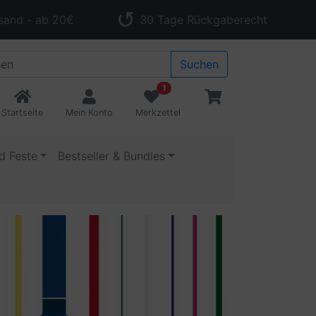
sand - ab 20€
30 Tage Rückgaberecht
Suchen
1
Startseite
Mein Konto
Merkzettel
d Feste
Bestseller & Bundles