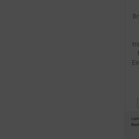
B
tr
Ei
Lief
Bes