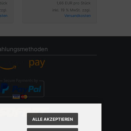
tück
1,66 EUR pro Stück
zzgl.
inkl. 19 % MwSt. zzgl.
sten
Versandkosten
ahlungsmethoden
ALLE AKZEPTIEREN