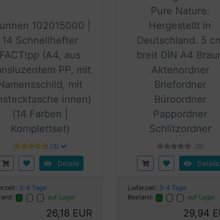
Pure Nature.
runnen 102015000 |
Hergestellt in
14 Schnellhefter
Deutschland. 5 c
FACT!pp (A4, aus
breit DIN A4 Brau
ansluzentem PP, mit
Aktenordner
Namensschild, mit
Briefordner
nstecktasche innen)
Büroordner
(14 Farben |
Pappordner
Komplettset)
Schlitzordner
(3)
(0)
Details
Details
erzeit:
3-4 Tage
Lieferzeit:
3-4 Tage
tand:
auf Lager
Bestand:
auf Lager
26,18 EUR
29,94 