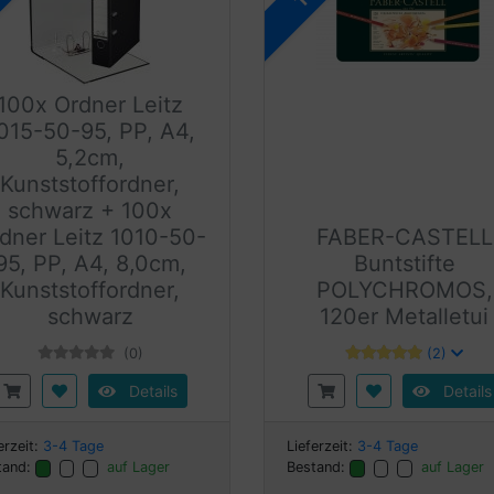
100x Ordner Leitz
015-50-95, PP, A4,
5,2cm,
Kunststoffordner,
schwarz + 100x
dner Leitz 1010-50-
FABER-CASTELL
95, PP, A4, 8,0cm,
Buntstifte
Kunststoffordner,
POLYCHROMOS,
schwarz
120er Metalletui
(0)
(2)
Details
Details
erzeit:
3-4 Tage
Lieferzeit:
3-4 Tage
tand:
auf Lager
Bestand:
auf Lager