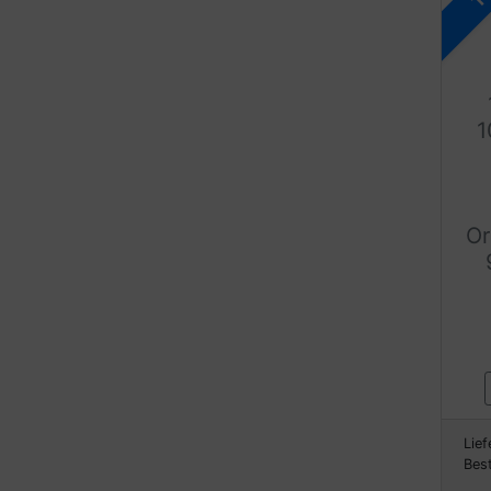
1
Or
Lief
Bes