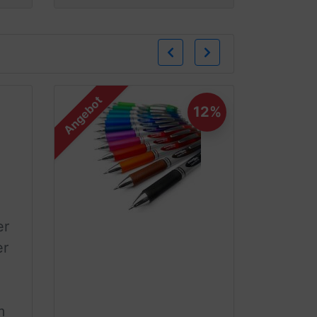
Zurück
Weiter
Angebot
12%
er
er
m