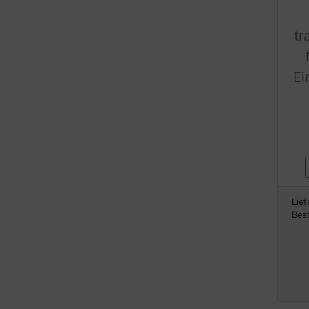
tr
Ei
Lief
Bes