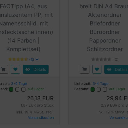
FACT!pp (A4, aus
breit DIN A4 Brau
ansluzentem PP, mit
Aktenordner
Namensschild, mit
Briefordner
nstecktasche innen)
Büroordner
(14 Farben |
Pappordner
Komplettset)
Schlitzordner
(3)
(0)
Details
Details
erzeit:
3-4 Tage
Lieferzeit:
3-4 Tage
tand:
auf Lager
Bestand:
auf Lager
26,18 EUR
29,94 
1,87 EUR pro Stück
2,99 EUR pro S
inkl. 19 % MwSt. zzgl.
inkl. 19 % MwSt. 
Versandkosten
Versandko