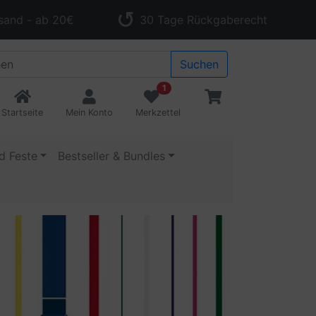
sand - ab 20€
30 Tage Rückgaberecht
Suchen
1
Startseite
Mein Konto
Merkzettel
d Feste
Bestseller & Bundles