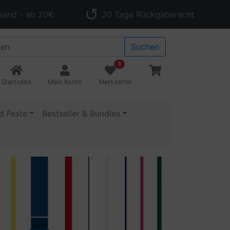
sand - ab 20€
30 Tage Rückgaberecht
Suchen
1
Startseite
Mein Konto
Merkzettel
d Feste
Bestseller & Bundles