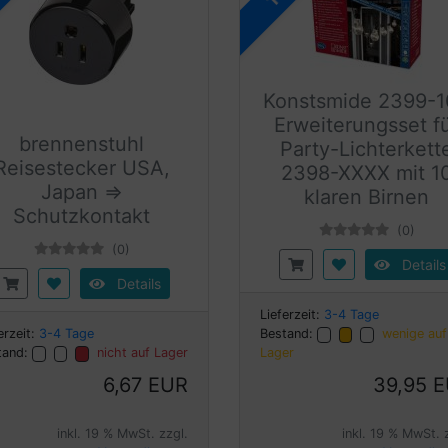
Konstsmide 2399-
Erweiterungsset f
brennenstuhl
Party-Lichterkett
Reisestecker USA,
2398-XXXX mit 1
Japan =>
klaren Birnen
Schutzkontakt
(0)
(0)
Details
Details
Lieferzeit:
3-4 Tage
erzeit:
3-4 Tage
Bestand:
wenige auf
tand:
nicht auf Lager
Lager
6,67 EUR
39,95 
inkl. 19 % MwSt. zzgl.
inkl. 19 % MwSt. 