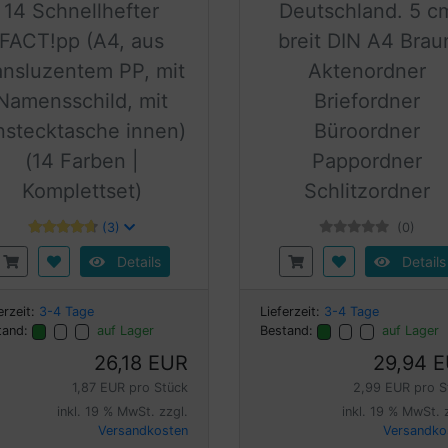
14 Schnellhefter
Deutschland. 5 c
FACT!pp (A4, aus
breit DIN A4 Brau
ansluzentem PP, mit
Aktenordner
Namensschild, mit
Briefordner
nstecktasche innen)
Büroordner
(14 Farben |
Pappordner
Komplettset)
Schlitzordner
(3)
(0)
Details
Details
erzeit:
3-4 Tage
Lieferzeit:
3-4 Tage
tand:
auf Lager
Bestand:
auf Lager
26,18 EUR
29,94 
1,87 EUR pro Stück
2,99 EUR pro S
inkl. 19 % MwSt. zzgl.
inkl. 19 % MwSt. 
Versandkosten
Versandko