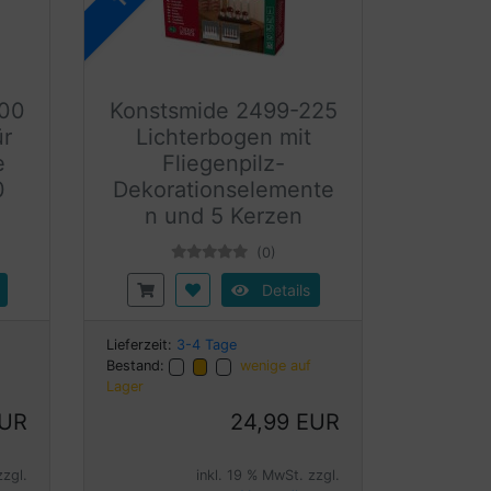
100
Konstsmide 2499-225
ür
Lichterbogen mit
e
Fliegenpilz-
0
Dekorationselemente
n und 5 Kerzen
(0)
Details
Lieferzeit:
3-4 Tage
Bestand:
wenige auf
Lager
EUR
24,99 EUR
zzgl.
inkl. 19 % MwSt. zzgl.