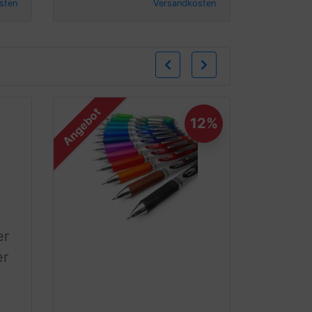
sten
Versandkosten
Zurück
Weiter
Angebot
12%
er
er