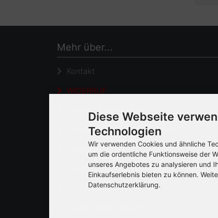
Mehr über...
Kontakt
WIDERRUF
Zahlung & Versand
Diese Webseite verwen
Technologien
Privatsphäre und Datenschutz
Wir verwenden Cookies und ähnliche Tech
Unsere AGB
um die ordentliche Funktionsweise der W
unseres Angebotes zu analysieren und I
Widerrufsrecht & Widerrufsformular
Einkaufserlebnis bieten zu können. Weite
Datenschutzerklärung.
Impressum
Cookie Einstellungen