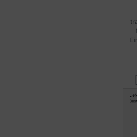
tr
Ei
Lief
Bes