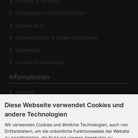
Zahlung & Versand
Privatsphäre und Datenschutz
Unsere AGB
Widerrufsrecht & Widerrufsformular
Impressum
Cookie Einstellungen
Informationen
Sitemap
Diese Webseite verwendet Cookies und
Lieferzeit
andere Technologien
Hinweise zur Batterieentsorgung
Wir verwenden Cookies und ähnliche Technologien, auch von
Changlelog zum Shop
Drittanbietern, um die ordentliche Funktionsweise der Website
zu gewährleisten, die Nutzung unseres Angebotes zu