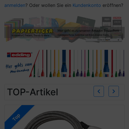
anmelden
? Oder wollen Sie ein
Kundenkonto
eröffnen?
Zurü
W
TOP-Artikel
Top