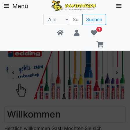
Menü
Suchen
1
Beratung +49 30 1300 6481
Previous
Next
Willkommen
Herzlich willkommen
Gast!
Möchten Sie sich