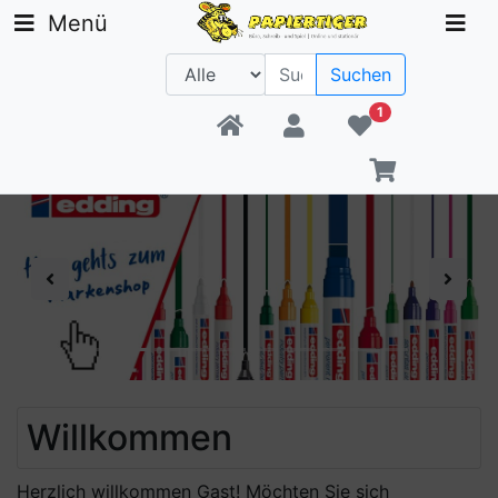
Menü
Suchen
1
Beratung +49 30 1300 6481
Previous
Next
Willkommen
Herzlich willkommen
Gast!
Möchten Sie sich