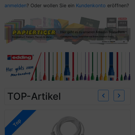
anmelden
? Oder wollen Sie ein
Kundenkonto
eröffnen?
Zurü
W
TOP-Artikel
Top