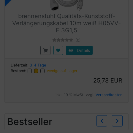
brennenstuhl Qualitäts-Kunststoff-
Verlängerungskabel 10m weiß H05VV-
F 3G1,5
(0)
Details
Lieferzeit:
3-4 Tage
Bestand:
wenige auf Lager
25,78 EUR
inkl. 19 % MwSt. zzgl.
Versandkosten
Zurü
W
Bestseller