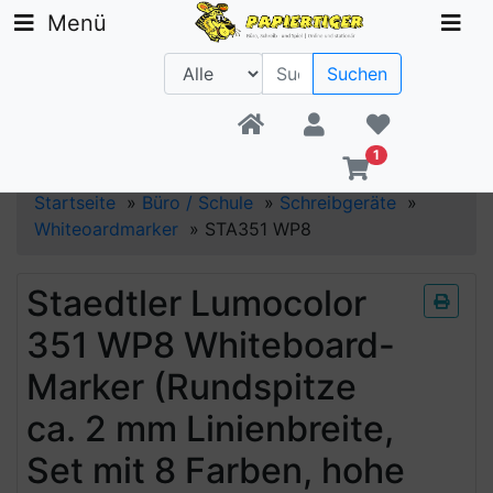
Menü
Suchen
Beratung +49 30 1300 6481
1
Startseite
»
Büro / Schule
»
Schreibgeräte
»
Whiteoardmarker
»
STA351 WP8
Staedtler Lumocolor
351 WP8 Whiteboard-
Marker (Rundspitze
ca. 2 mm Linienbreite,
Set mit 8 Farben, hohe