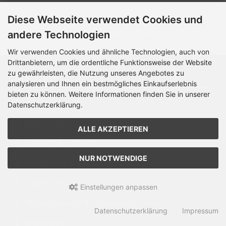
Diese Webseite verwendet Cookies und
Diesen Artikel haben wir am 19.02.2021 in unseren
andere Technologien
Katalog aufgenommen.
Wir verwenden Cookies und ähnliche Technologien, auch von
Drittanbietern, um die ordentliche Funktionsweise der Website
zu gewährleisten, die Nutzung unseres Angebotes zu
Mehr über...
analysieren und Ihnen ein bestmögliches Einkaufserlebnis
bieten zu können. Weitere Informationen finden Sie in unserer
Kontakt
Datenschutzerklärung.
WIDERRUF
ALLE AKZEPTIEREN
Zahlung & Versand
NUR NOTWENDIGE
Privatsphäre und Datenschutz
Unsere AGB
Einstellungen anpassen
Widerrufsrecht & Widerrufsformular
Datenschutzerklärung
Impressum
Impressum