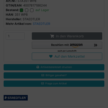
Art.Nr.:
STA351 WP8
GTIN/EAN:
4007817186244
Bestand:
auf Lager
HAN:
351 WP8
Hersteller:
STAEDTLER
Mehr Artikel von:
STAEDTLER
In den Warenkorb
Auf den Merkzettel
Artikeldatenblatt drucken
Billiger gesehen?
Frage zum Artikel