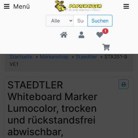
Menü
Suchen
1
Beratung +49 30 1300 6481
Startseite
»
Markenshop
»
Staedtler
»
STA351-9
VE1
STAEDTLER
Whiteboard Marker
Lumocolor, trocken
und rückstandsfrei
abwischbar,