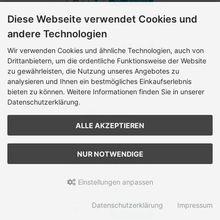
Diese Webseite verwendet Cookies und
Lieferzeit:
3-4 Tage
andere Technologien
Bestand:
auf Lager
2,33 EUR
Wir verwenden Cookies und ähnliche Technologien, auch von
Drittanbietern, um die ordentliche Funktionsweise der Website
zu gewährleisten, die Nutzung unseres Angebotes zu
inkl. 19 % MwSt. zzgl.
Versandkosten
analysieren und Ihnen ein bestmögliches Einkaufserlebnis
bieten zu können. Weitere Informationen finden Sie in unserer
Datenschutzerklärung.
ALLE AKZEPTIEREN
STAEDTLER
Lumocolor
Whiteboard-
NUR NOTWENDIGE
Marker 351 B-2, rot
Keilspitze
Einstellungen anpassen
(0)
Datenschutzerklärung
Impressum
Details