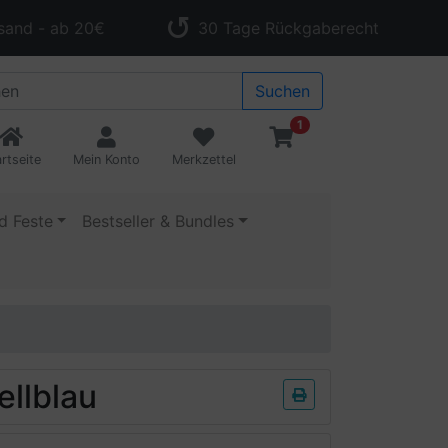
sand - ab 20€
30 Tage Rückgaberecht
Suchen
1
rtseite
Mein Konto
Merkzettel
d Feste
Bestseller & Bundles
llblau