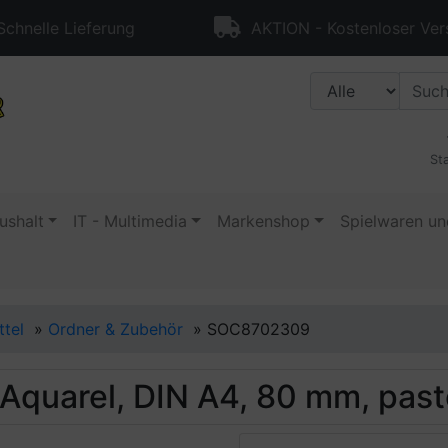
chnelle Lieferung
AKTION - Kostenloser Ver
Sta
ushalt
IT - Multimedia
Markenshop
Spielwaren un
ttel
»
Ordner & Zubehör
»
SOC8702309
uarel, DIN A4, 80 mm, paste