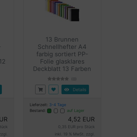
13 Brunnen
-
Schnellhefter A4
farbig sortiert PP-
12
Folie glasklares
Deckblatt 13 Farben
(0)
Details
Lieferzeit:
3-4 Tage
Bestand:
auf Lager
EUR
4,52 EUR
tück
0,35 EUR pro Stück
zzgl.
inkl. 19 % MwSt. zzgl.