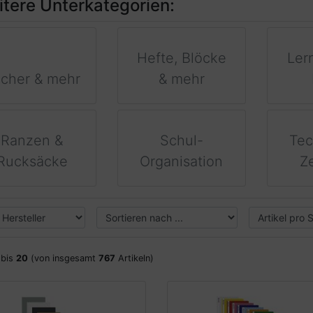
tere Unterkategorien:
Hefte, Blöcke
Ler
cher & mehr
& mehr
Ranzen &
Schul-
Tec
Rucksäcke
Organisation
Z
bis
20
(von insgesamt
767
Artikeln)