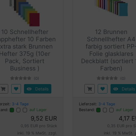
10 Schnellhefter
12 Brunnen
pphefter 10 Farben
Schnellhefter A4
xtra stark Brunnen
farbig sortiert PP
Hefter 375g (10er
Folie glasklares
Pack, Sortiert
Deckblatt (sortiert 
Business )
Farben)
(0)
(0)
Details
Details
erzeit:
3-4 Tage
Lieferzeit:
3-4 Tage
tand:
auf Lager
Bestand:
auf Lager
9,52 EUR
4,17 
0,95 EUR pro Stück
0,35 EUR pro S
inkl. 19 % MwSt. zzgl.
inkl. 19 % MwSt. 