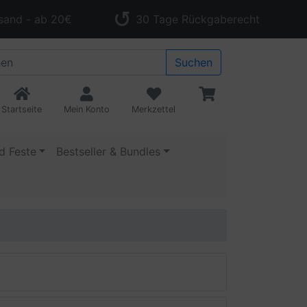
sand - ab 20€
30 Tage Rückgaberecht
Suchen
Startseite
Mein Konto
Merkzettel
d Feste
Bestseller & Bundles