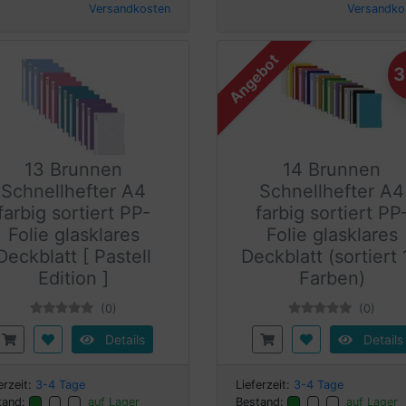
Versandkosten
Versandko
Angebot
13 Brunnen
14 Brunnen
Schnellhefter A4
Schnellhefter A4
farbig sortiert PP-
farbig sortiert PP
Folie glasklares
Folie glasklares
Deckblatt [ Pastell
Deckblatt (sortiert
Edition ]
Farben)
(0)
(0)
Details
Details
erzeit:
3-4 Tage
Lieferzeit:
3-4 Tage
tand:
auf Lager
Bestand:
auf Lager