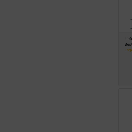
Lief
Bes
Lag