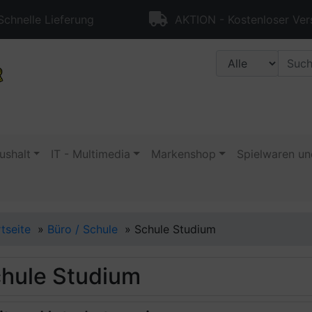
chnelle Lieferung
AKTION - Kostenloser Ver
ushalt
IT - Multimedia
Markenshop
Spielwaren un
rtseite
»
Büro / Schule
»
Schule Studium
hule Studium