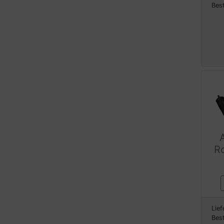
Bes
Ro
Lief
Bes