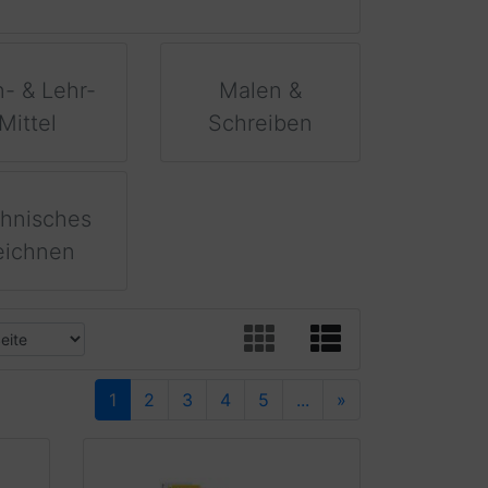
n- & Lehr-
Malen &
Mittel
Schreiben
hnisches
eichnen
1
2
3
4
5
...
»