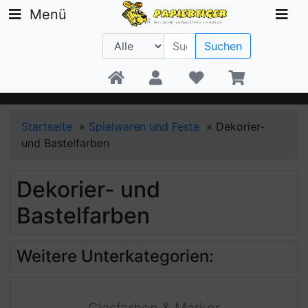
Menü
Suchen
Beratung +49 30 1300 6481
Startseite
»
Spielwaren und Feste
»
Dekorier-
und Bastelfarben
Dekorier- und
Bastelfarben
Weitere Unterkategorien: