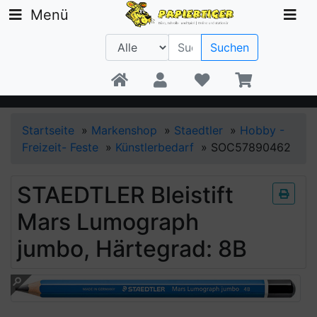
Menü
Suchen
Beratung +49 30 1300 6481
Startseite
»
Markenshop
»
Staedtler
»
Hobby -
Freizeit- Feste
»
Künstlerbedarf
»
SOC57890462
STAEDTLER Bleistift
Mars Lumograph
jumbo, Härtegrad: 8B