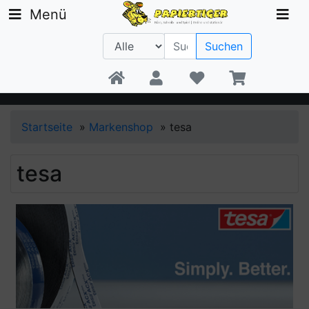
Menü
Suchen
Beratung +49 30 1300 6481
Startseite
»
Markenshop
»
tesa
tesa