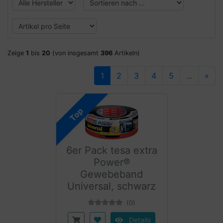
Zeige
1
bis
20
(von insgesamt
396
Artikeln)
1
2
3
4
5
...
»
Top
6er Pack tesa extra
Power®
Gewebeband
Universal, schwarz
(0)
Details