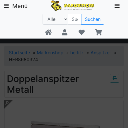
Menü
Suchen
Beratung +49 30 1300 6481
Startseite
»
Markenshop
»
herlitz
»
Anspitzer
»
HER8680324
Doppelanspitzer
Metall