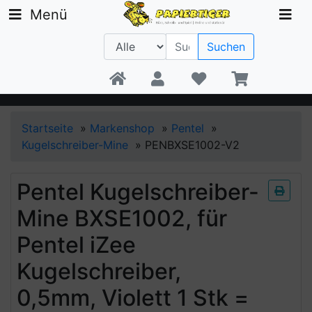
Menü
Suchen
Beratung +49 30 1300 6481
Startseite
»
Markenshop
»
Pentel
»
Kugelschreiber-Mine
»
PENBXSE1002-V2
Pentel Kugelschreiber-
Mine BXSE1002, für
Pentel iZee
Kugelschreiber,
0,5mm, Violett 1 Stk =