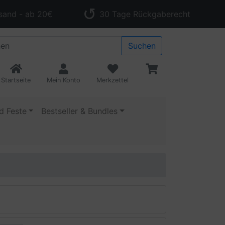
sand - ab 20€
30 Tage Rückgaberecht
Suchen
Startseite
Mein Konto
Merkzettel
d Feste
Bestseller & Bundles