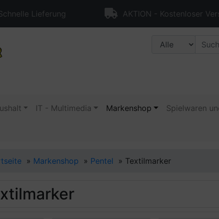
chnelle Lieferung
AKTION - Kostenloser Ver
ushalt
IT - Multimedia
Markenshop
Spielwaren un
rtseite
»
Markenshop
»
Pentel
»
Textilmarker
xtilmarker