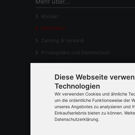
Mehr über...
Kontakt
WIDERRUF
Zahlung & Versand
Privatsphäre und Datenschutz
Unsere AGB
Diese Webseite verwen
Widerrufsrecht & Widerrufsformular
Technologien
Impressum
Wir verwenden Cookies und ähnliche Tech
Cookie Einstellungen
um die ordentliche Funktionsweise der W
unseres Angebotes zu analysieren und I
Einkaufserlebnis bieten zu können. Weite
Datenschutzerklärung.