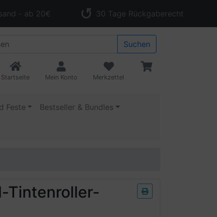
sand - ab 20€
30 Tage Rückgaberecht
Suchen
Startseite
Mein Konto
Merkzettel
d Feste
Bestseller & Bundles
-Tintenroller-