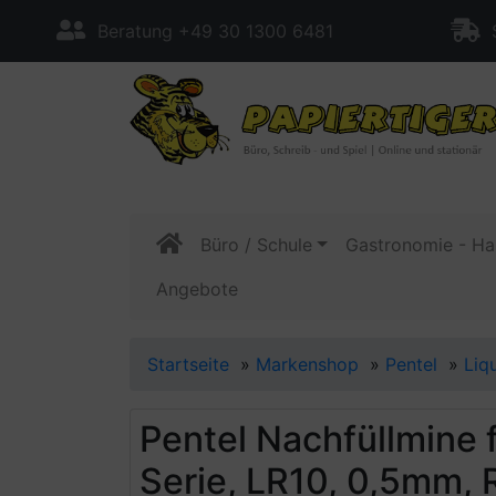
Beratung +49 30 1300 6481
S
Büro / Schule
Gastronomie - Ha
Angebote
Startseite
»
Markenshop
»
Pentel
»
Liq
Pentel Nachfüllmine f
Serie, LR10, 0,5mm, 