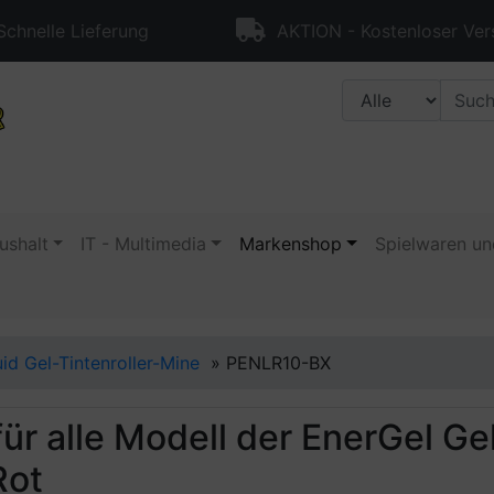
chnelle Lieferung
AKTION - Kostenloser Ver
ushalt
IT - Multimedia
Markenshop
Spielwaren un
uid Gel-Tintenroller-Mine
»
PENLR10-BX
ür alle Modell der EnerGel Gel
Rot