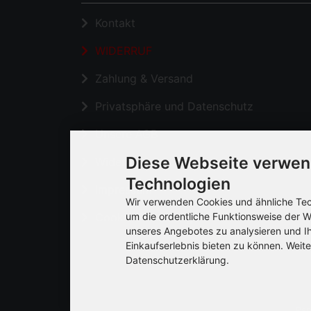
Kontakt
WIDERRUF
Zahlung & Versand
Privatsphäre und Datenschutz
Unsere AGB
Diese Webseite verwen
Widerrufsrecht & Widerrufsformular
Technologien
Impressum
Wir verwenden Cookies und ähnliche Tech
um die ordentliche Funktionsweise der W
Cookie Einstellungen
unseres Angebotes zu analysieren und I
Einkaufserlebnis bieten zu können. Weite
Datenschutzerklärung.
Pap