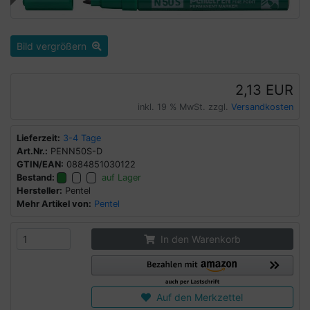
Bild vergrößern
2,13 EUR
inkl. 19 % MwSt. zzgl.
Versandkosten
Lieferzeit:
3-4 Tage
Art.Nr.:
PENN50S-D
GTIN/EAN:
0884851030122
Bestand:
auf Lager
Hersteller:
Pentel
Mehr Artikel von:
Pentel
In den Warenkorb
Auf den Merkzettel