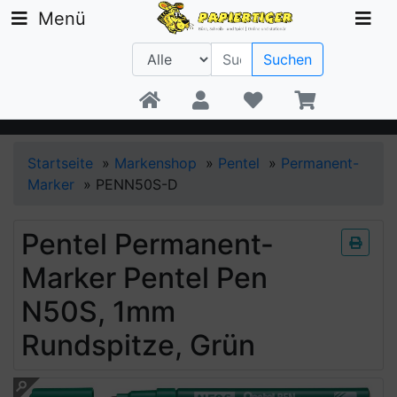
Menü
Suchen
Beratung +49 30 1300 6481
Startseite
»
Markenshop
»
Pentel
»
Permanent-
Marker
»
PENN50S-D
Pentel Permanent-
Marker Pentel Pen
N50S, 1mm
Rundspitze, Grün