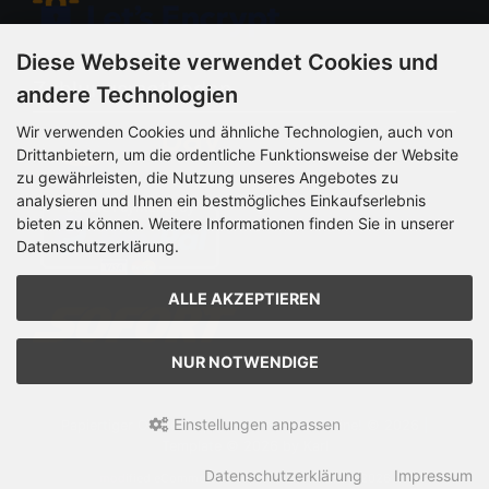
Diese Webseite verwendet Cookies und
Zahlungsmethoden
andere Technologien
Wir verwenden Cookies und ähnliche Technologien, auch von
Drittanbietern, um die ordentliche Funktionsweise der Website
zu gewährleisten, die Nutzung unseres Angebotes zu
analysieren und Ihnen ein bestmögliches Einkaufserlebnis
bieten zu können. Weitere Informationen finden Sie in unserer
Datenschutzerklärung.
ALLE AKZEPTIEREN
NUR NOTWENDIGE
Einstellungen anpassen
Papiertiger Onlineshop | Stationär und Online! © 2026 |
Template © 2026 by Karl
Datenschutzerklärung
Impressum
mod
ified eCommerce Shopsoftware © 2009-2026