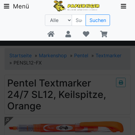
Menü
Suchen
Beratung +49 30 1300 6481
Startseite
»
Markenshop
»
Pentel
»
Textmarker
»
PENSL12-FX
Pentel Textmarker
24/7 SL12, Keilspitze,
Orange