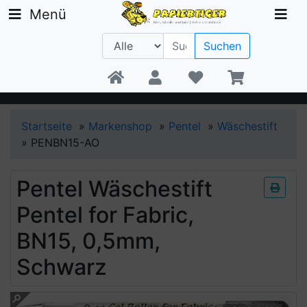
Menü
Suchen
Beratung +49 30 1300 6481
Startseite
»
Markenshop
»
Pentel
»
Wäschestift
»
PENBN15-AO
Pentel Wäschestift
Pentel for Fabric,
BN15, 0,5mm,
Schwarz