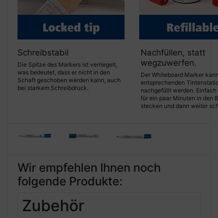
Schreibstabil
Nachfüllen, statt
wegzuwerfen.
Die Spitze des Markers ist verriegelt,
was bedeutet, dass er nicht in den
Der Whiteboard Marker kann
Schaft geschoben werden kann, auch
entsprechenden Tintenstatio
bei starkem Schreibdruck.
nachgefüllt werden. Einfach 
für ein paar Minuten in den 
stecken und dann weiter sch
Wir empfehlen Ihnen noch
folgende Produkte:
Zubehör