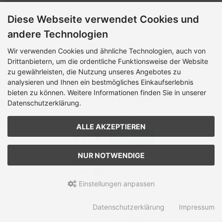
Whiteboard Marker
Diese Webseite verwendet Cookies und
Lumocolor, trocken
und rückstandsfrei
andere Technologien
abwischbar,
Wir verwenden Cookies und ähnliche Technologien, auch von
Keilspitze ca. 2
Drittanbietern, um die ordentliche Funktionsweise der Website
oder 5 mm, hohe
zu gewährleisten, die Nutzung unseres Angebotes zu
Qualität Made in
analysieren und Ihnen ein bestmögliches Einkaufserlebnis
Germany, Set mit 4
bieten zu können. Weitere Informationen finden Sie in unserer
Farben, 351 B WP4
Datenschutzerklärung.
(0)
ALLE AKZEPTIEREN
Details
NUR NOTWENDIGE
Lieferzeit:
3-4 Tage
Bestand:
auf Lager
5,71 EUR
Einstellungen anpassen
Datenschutzerklärung
Impressum
inkl. 19 % MwSt. zzgl.
Versandkosten