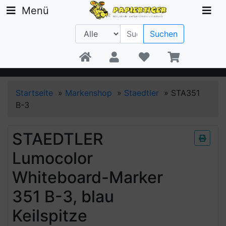
Menü
Suchen
Beratung +49 30 1300 6481
Startseite
»
Markenshop
»
Staedtler
»
STA351
B-3
STAEDTLER
Lumocolor
Whiteboard-Marker
351 B-3, blau
Keilspitze