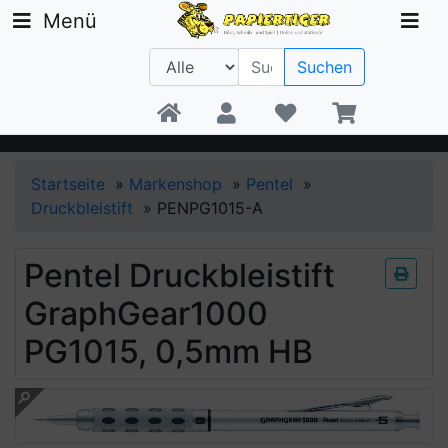
Menü
Suchen
Beratung +49 30 1300 6481
Startseite
»
Markenshop
»
Pentel
»
Druckbleistift
»
PENPG1015-A
Pentel Druckbleistift
GraphGear1000
PG1015, 0,5mm HB