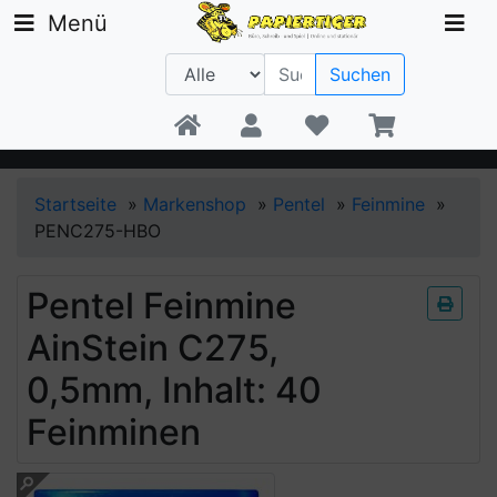
Menü
Suchen
Beratung +49 30 1300 6481
Startseite
»
Markenshop
»
Pentel
»
Feinmine
»
PENC275-HBO
Pentel Feinmine
AinStein C275,
0,5mm, Inhalt: 40
Feinminen