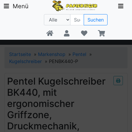
Menü
Suchen
Beratung +49 30 1300 6481
Startseite
»
Markenshop
»
Pentel
»
Kugelschreiber
»
PENBK440-P
Pentel Kugelschreiber
BK440, mit
ergonomischer
Griffzone,
Druckmechanik,